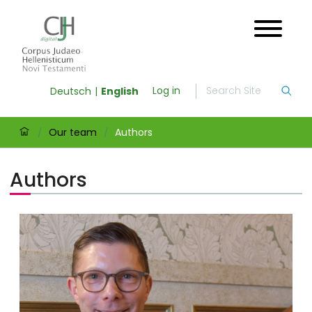
Log in
Deutsch
English
Our team
Authors
/
/
Authors