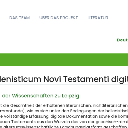
DAS TEAM
ÜBER DAS PROJEKT
LITERATUR
Deut
enisticum Novi Testamenti digi
 der Wissenschaften zu Leipzig
ie Gesamtheit der erhaltenen literarischen, nichtliterarischen
mranfunde), wie es sich unter den Bedingungen der hellenistisc
st die vollständige Erfassung, digitale Dokumentation sowie die 
s Neuen Testaments aus den Wurzeln des von der griechisch-rö
ige altertumswissenschaftliche Forschungsplattform geschaffen, 