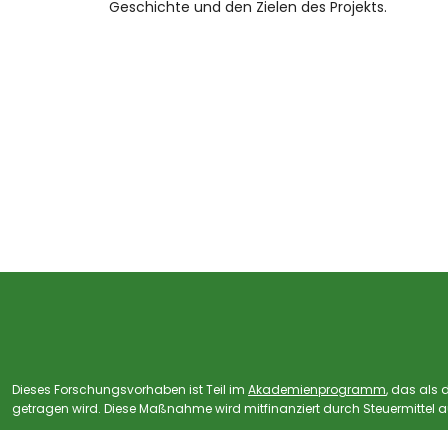
Geschichte und den Zielen des Projekts.
Dieses Forschungsvorhaben ist Teil im
Akademienprogramm
, das als
getragen wird.
Diese Maßnahme wird mitfinanziert durch Steuermittel