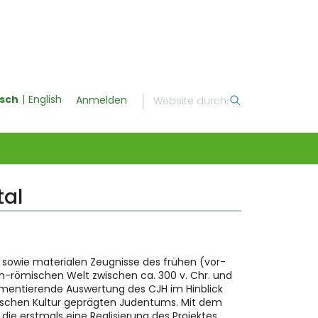
sch
English
Anmelden
tal
 sowie materialen Zeugnisse des frühen (vor-
h-römischen Welt zwischen ca. 300 v. Chr. und
kommentierende Auswertung des CJH im Hinblick
mischen Kultur geprägten Judentums. Mit dem
die erstmals eine Realisierung des Projektes