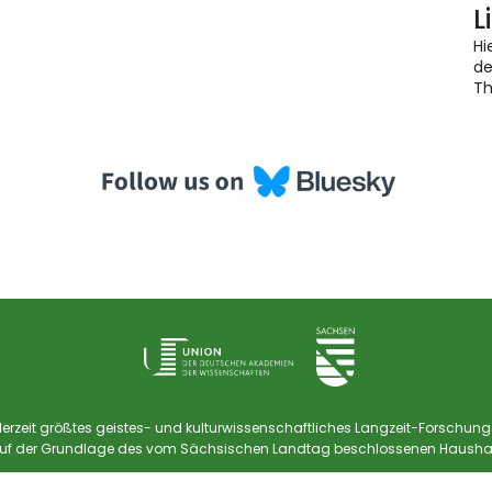
L
Hi
de
T
 derzeit größtes geistes- und kulturwissenschaftliches Langzeit-Forsc
 auf der Grundlage des vom Sächsischen Landtag beschlossenen Haushal